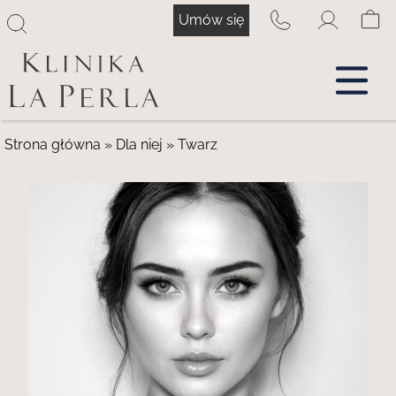
Przejdź
Umów się
do
treści
Strona główna
»
Dla niej
»
Twarz