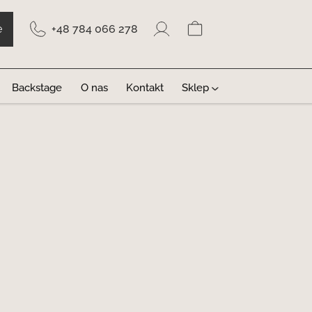
ę
+48 784 066 278
Backstage
O nas
Kontakt
Sklep