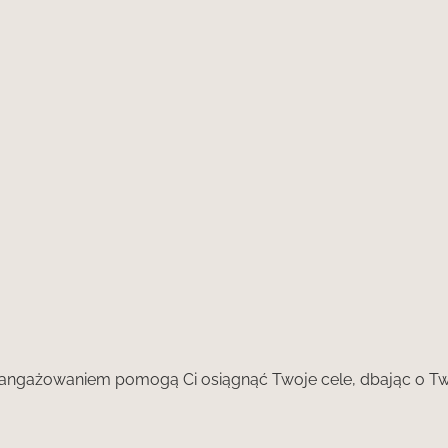
Poznaj nasze zabiegi
Poznaj nasze zabiegi
 zaangażowaniem pomogą Ci osiągnąć Twoje cele, dbając o Tw