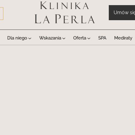
Umów si
Dla niego
Wskazania
Oferta
SPA
Mediraty