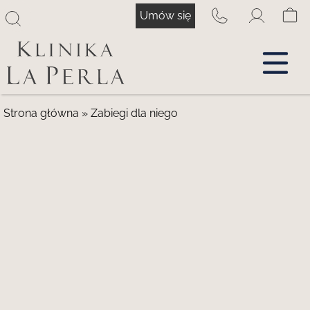
Przejdź
Umów się
do
treści
Strona główna
»
Zabiegi dla niego