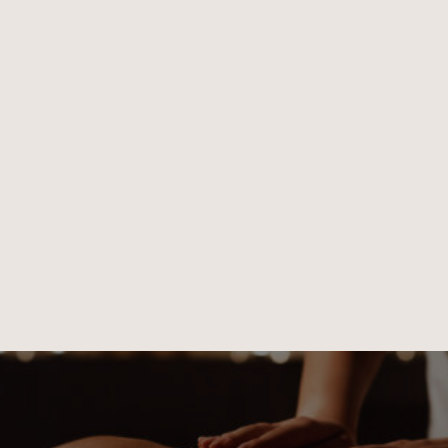
Kosmetologia HI-TECH
Lifestyle
Powakacyjne S.O.S.