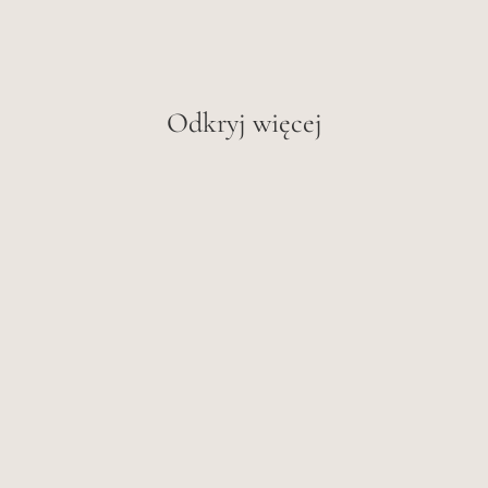
Odkryj więcej
Chirurgia Plastyczna
Tłuszcz – czy aby na pewno chcesz się
go pozbyć?