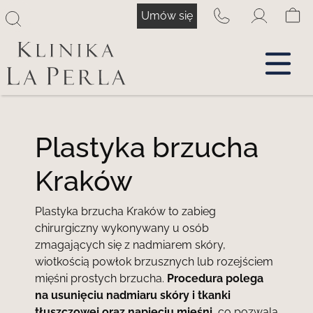
Przejdź
Umów się
do
treści
Plastyka brzucha
Kraków
Plastyka brzucha Kraków to zabieg
chirurgiczny wykonywany u osób
zmagających się z nadmiarem skóry,
wiotkością powłok brzusznych lub rozejściem
mięśni prostych brzucha.
Procedura polega
na usunięciu nadmiaru skóry i tkanki
tłuszczowej oraz napięciu mięśni
, co pozwala