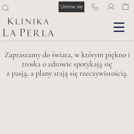
Przejdź
Umów się
do
treści
Zapraszamy do świata, w którym piękno i
troska o zdrowie spotykają się
z pasją, a plany stają się rzeczywistością.